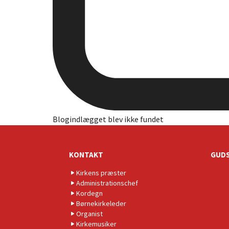
Blogindlægget blev ikke fundet
KONTAKT
GUDS
Kirkens præster
Administrationschef
Kordegn
Børnekirkeleder
Organist
Kirkemusiker