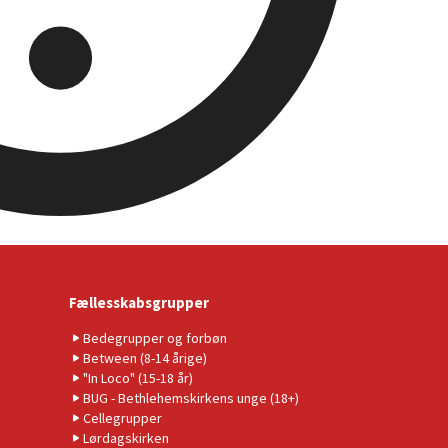
Fællesskabsgrupper
Bedegrupper og forbøn
Between (8-14 årige)
"In Loco" (15-18 år)
BUG - Bethlehemskirkens unge (18+)
Cellegrupper
Lørdagskirken