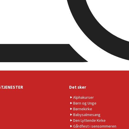
TJENESTER
Det sker
Alphakurser
Børn og Unge
Børnekirke
Babysalmesang
Den Lyttende Kirke
Gårdfest i sensommeren