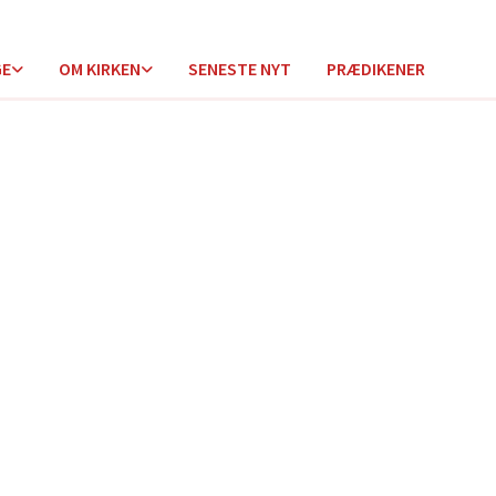
GE
OM KIRKEN
SENESTE NYT
PRÆDIKENER