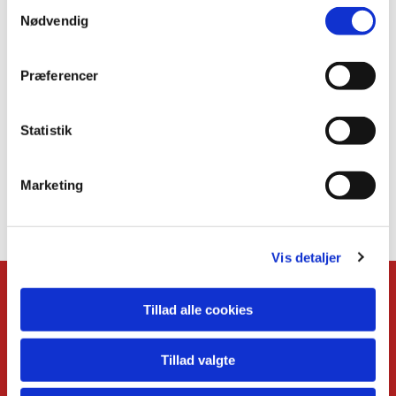
S
Nødvendig
a
m
t
Præferencer
y
k
k
Statistik
e
v
Marketing
a
l
g
Vis detaljer
KONTAKT
Tillad alle cookies
Kirkens præster
Administrationschef
Tillad valgte
Kordegn
Børnekirkeleder