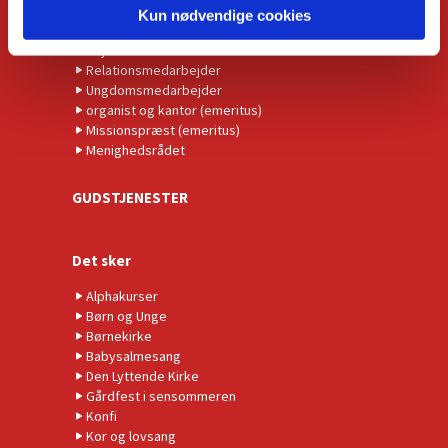
Organist
Kun nødvendige cookies
Kirkemusiker
Højmessekor
Relationsmedarbejder
Ungdomsmedarbejder
organist og kantor (emeritus)
Missionspræst (emeritus)
Menighedsrådet
GUDSTJENESTER
Det sker
Alphakurser
Børn og Unge
Børnekirke
Babysalmesang
Den Lyttende Kirke
Gårdfest i sensommeren
Konfi
Kor og lovsang