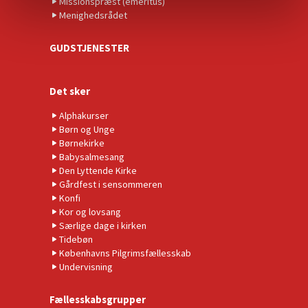
Missionspræst (emeritus)
Menighedsrådet
GUDSTJENESTER
Det sker
Alphakurser
Børn og Unge
Børnekirke
Babysalmesang
Den Lyttende Kirke
Gårdfest i sensommeren
Konfi
Kor og lovsang
Særlige dage i kirken
Tidebøn
Københavns Pilgrimsfællesskab
Undervisning
Fællesskabsgrupper