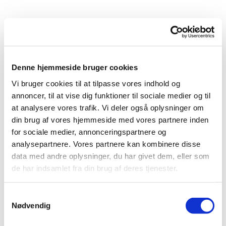
Du vil måske også kunne lide...
Denne hjemmeside bruger cookies
Vi bruger cookies til at tilpasse vores indhold og
annoncer, til at vise dig funktioner til sociale medier og til
at analysere vores trafik. Vi deler også oplysninger om
din brug af vores hjemmeside med vores partnere inden
for sociale medier, annonceringspartnere og
analysepartnere. Vores partnere kan kombinere disse
data med andre oplysninger, du har givet dem, eller som
de har indsamlet fra din brug af deres tjenester.
S
Nødvendig
a
m