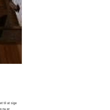
t til at
sige
og
nu er