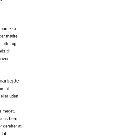
 man ikke
 der mødte
loftet og
ds til
nhver
samarbejde
e til
 eller
uden
e meget,
edens børn
er derefter
at
 Til