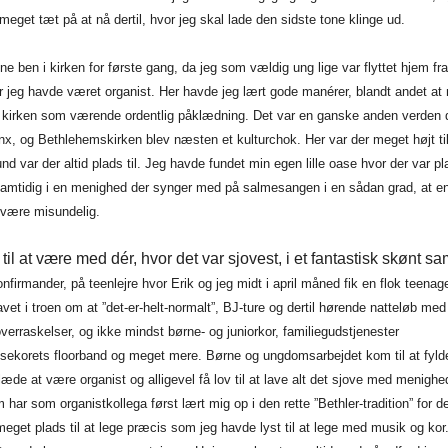
meget tæt på at nå dertil, hvor jeg skal lade den sidste tone klinge ud.
ne ben i kirken for første gang, da jeg som vældig ung lige var flyttet hjem fra
r jeg havde været organist. Her havde jeg lært gode manérer, blandt andet at
i kirken som værende ordentlig påklædning. Det var en ganske anden verden
x, og Bethlehemskirken blev næsten et kulturchok. Her var der meget højt til 
d var der altid plads til. Jeg havde fundet min egen lille oase hvor der var pla
samtidig i en menighed der synger med på salmesangen i en sådan grad, at e
være misundelig.
v til at være med dér, hvor det var sjovest, i et fantastisk skønt 
nfirmander, på teenlejre hvor Erik og jeg midt i april måned fik en flok teenager
vet i troen om at ”det-er-helt-normalt”, BJ-ture og dertil hørende natteløb med
verraskelser, og ikke mindst børne- og juniorkor, familiegudstjenester
ekorets floorband og meget mere. Børne og ungdomsarbejdet kom til at fyld
læde at være organist og alligevel få lov til at lave alt det sjove med menigh
 har som organistkollega først lært mig op i den rette ”Bethler-tradition” for d
meget plads til at lege præcis som jeg havde lyst til at lege med musik og kor.