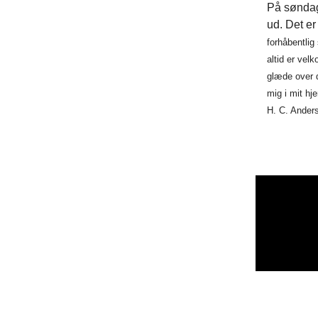
På søndag 
ud. Det e
forhåbentlig
altid er
velko
glæde
over 
mig
i mit hj
H.
C. Anders