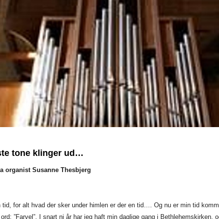
te tone klinger ud…
ra organist Susanne Thesbjerg
n tid, for alt hvad der sker under himlen er der en tid…. Og nu er min tid komme
te ord: ”Farvel”. I snart ni år har jeg haft min daglige gang i Bethlehemskirken, 