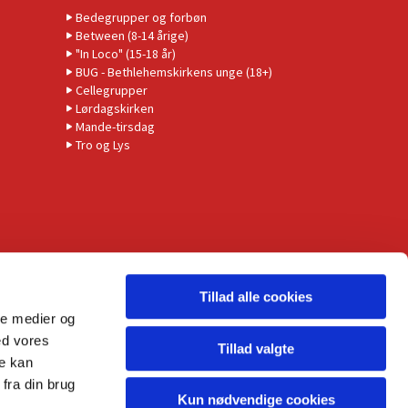
Bedegrupper og forbøn
Between (8-14 årige)
"In Loco" (15-18 år)
BUG - Bethlehemskirkens unge (18+)
Cellegrupper
Lørdagskirken
Mande-tirsdag
Tro og Lys
Tillad alle cookies
ale medier og
ed vores
Tillad valgte
re kan
fra din brug
Kun nødvendige cookies