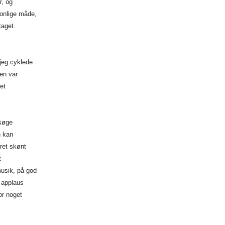
, og
sonlige måde,
taget.
 jeg cyklede
en var
et
psøge
n kan
ret skønt
t
musik, på god
 applaus
or noget