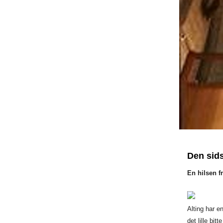
Den sids
En hilsen f
Alting har e
det lille bit