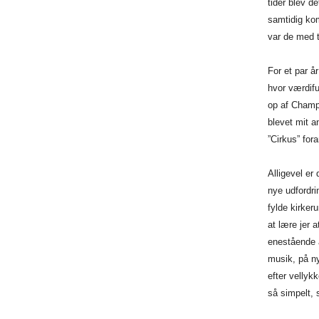
tider
blev d
samtidig
kom
var
de med ti
For et par år
hvor
værdifu
op
af Champs
blevet
mit a
”Cirkus”
for
Alligevel er 
nye
udfordri
fylde
kirker
at
lære jer 
enestående
musik,
på n
efter
vellykk
så
simpelt, 