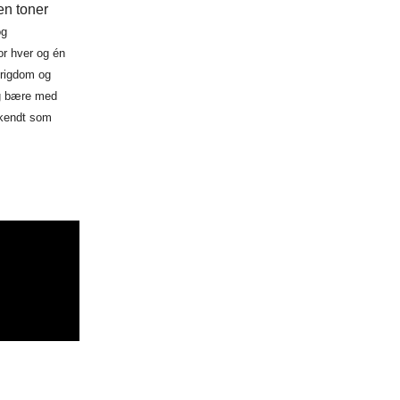
en toner
og
or hver og én
n rigdom og
eg bære med
å kendt som