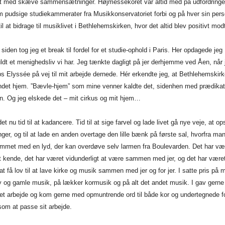
et med skæve sammensætninger. Højmessekoret var altid med på udfordringer
 pudsige studiekammerater fra Musikkonservatoriet forbi og på hver sin per
l at bidrage til musiklivet i Bethlehemskirken, hvor det altid blev positivt mod
 siden tog jeg et break til fordel for et studie-ophold i Paris. Her opdagede jeg
ldt et menighedsliv vi har. Jeg tænkte dagligt på jer derhjemme ved Åen, når
 Elyssée på vej til mit arbejde dernede. Hér erkendte jeg, at Bethlehemskirk
ndet hjem. ”Bævle-hjem” som mine venner kaldte det, sidenhen med prædikat
an. Og jeg elskede det – mit cirkus og mit hjem…
det nu tid til at kadancere. Tid til at sige farvel og lade livet gå nye veje, at o
nger, og til at lade en anden overtage den lille bænk på første sal, hvorfra ma
ummet med en lyd, der kan overdøve selv larmen fra Boulevarden. Det har væ
at kende, det har været vidunderligt at være sammen med jer, og det har være
at få lov til at lave kirke og musik sammen med jer og for jer. I satte pris på 
y og gamle musik, på lækker kormusik og på alt det andet musik. I gav gerne
et arbejde og kom gerne med opmuntrende ord til både kor og undertegnede f
som at passe sit arbejde.