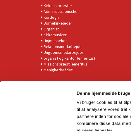
Kirkens præster
Administrationschef
Kordegn
Børnekirkeleder
Organist
Kirkemusiker
Højmessekor
Relationsmedarbejder
Ungdomsmedarbejder
organist og kantor (emeritus)
Missionspræst (emeritus)
Menighedsrådet
Denne hjemmeside bruger
Vi bruger cookies til at til
til at analysere vores tra
partnere inden for sociale
kombinere disse data med a
af deres tjenester.