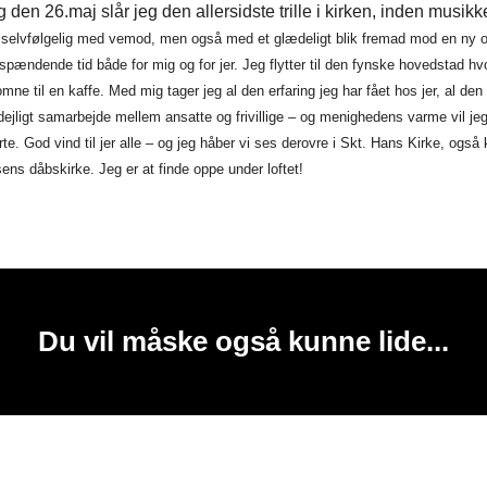
den 26.maj slår jeg den allersidste trille i kirken, inden musikk
r
selvfølgelig med vemod, men også med et glædeligt blik fremad mod en ny 
spændende tid både for mig og for jer. Jeg flytter til den fynske hovedstad hv
mne til en kaffe. Med mig tager jeg al den erfaring jeg har fået hos jer, al de
dejligt samarbejde mellem ansatte og frivillige – og menighedens varme vil j
erte. God vind til jer alle – og jeg håber vi ses derovre i Skt. Hans Kirke, ogs
ens dåbskirke. Jeg er at finde oppe under loftet!
Du vil måske også kunne lide...