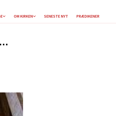
GE
OM KIRKEN
SENESTE NYT
PRÆDIKENER
d…