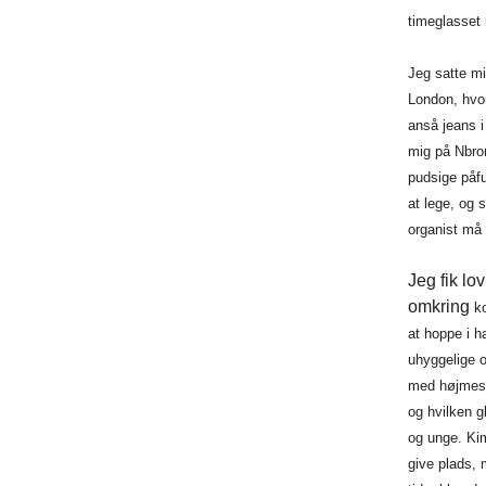
timeglasset 
Jeg satte mi
London,
hvo
anså
jeans 
mig
på Nbron
pudsige påfun
at
lege, og 
organist
må 
Jeg fik lo
omkring
ko
at
hoppe i ha
uhyggelige o
med
højmess
og
hvilken g
og
unge. Kim
give plads, 