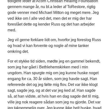
tidligere leder af Acorn Christian Healing Foundation
gennem mange år, nu bl.a leder af ToRestore, rigtig
gode venner med Michael Mitton og meget mere. Jeg
ved ikke om I alle ved det, men det er mig der har
foreslået dette og kender Russ og det han arbejder
med.
Jeg vil gerne forklare lidt om, hvorfor jeg foreslog Russ
og hvad vi kan forvente og nogle af mine tanker
omkring det.
For et stykke tid siden, mødte jeg en gammel bekendt,
som jeg har gået i Bethlehemskirken med i min
ungdom. Han spurgte mig om jeg kunne huske noget
engang for ca. 30 år siden, som jeg havde sagt. Han
refererede det og jeg følte mig flov. Det var ikke klogt
sagt, sagde jeg, og at det var jeg ked af. Han sagde
så, at han vidste, at hvis han en dag sagde det til mig,
ville jeg nok reagere sådan som jeg nu gjorde. Det var
jeg taknemmelig over. Jeg kunne ikke helt huske, hvad