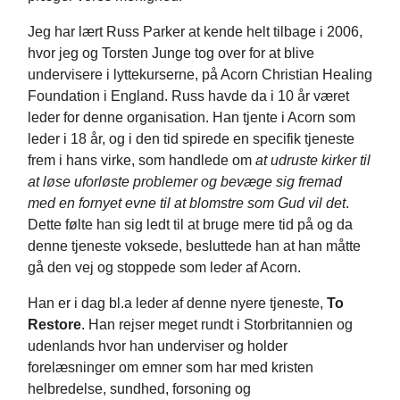
Jeg har lært Russ Parker at kende helt tilbage i 2006,
hvor jeg og Torsten Junge tog over for at blive
undervisere i lyttekurserne, på Acorn Christian Healing
Foundation i England. Russ havde da i 10 år været
leder for denne organisation. Han tjente i Acorn som
leder i 18 år, og i den tid spirede en specifik tjeneste
frem i hans virke, som handlede om
at udruste kirker til
at løse uforløste problemer og bevæge sig fremad
med en fornyet evne til at blomstre som Gud vil det
.
Dette følte han sig ledt til at bruge mere tid på og da
denne tjeneste voksede, besluttede han at han måtte
gå den vej og stoppede som leder af Acorn.
Han er i dag bl.a leder af denne nyere tjeneste,
To
Restore
. Han rejser meget rundt i Storbritannien og
udenlands hvor han underviser og holder
forelæsninger om emner som har med kristen
helbredelse, sundhed, forsoning og