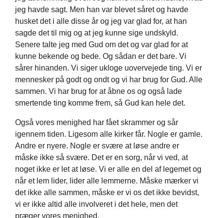
jeg havde sagt. Men han var blevet såret og havde
husket det i alle disse år og jeg var glad for, at han
sagde det til mig og at jeg kunne sige undskyld.
Senere talte jeg med Gud om det og var glad for at
kunne bekende og bede. Og sådan er det bare. Vi
sårer hinanden. Vi siger ukloge uovervejede ting. Vi er
mennesker på godt og ondt og vi har brug for Gud. Alle
sammen. Vi har brug for at åbne os og også lade
smertende ting komme frem, så Gud kan hele det.
Også vores menighed har fået skrammer og sår
igennem tiden. Ligesom alle kirker får. Nogle er gamle.
Andre er nyere. Nogle er svære at løse andre er
måske ikke så svære. Det er en sorg, når vi ved, at
noget ikke er let at løse. Vi er alle en del af legemet og
når et lem lider, lider alle lemmerne. Måske mærker vi
det ikke alle sammen, måske er vi os det ikke bevidst,
vi er ikke altid alle involveret i det hele, men det
præger vores menighed.