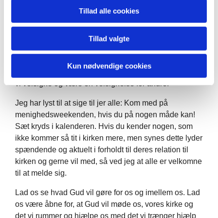
20.00 Forny kirken gennem velsignelsens tjeneste.
Tillad alle cookies
Alle der vil være med er velkommen.
Vi har derudover i fællesskab med Areopagos, I
Tillad valgte
Mesterens Lys og Helligåndskirken planlagt et
fyraftensmøde i Helligåndskirken på Strøget den
Kun nødvendige cookies
efterfølgende tirsdag d. 29/10 kl. 17-20: Hvordan kan
vi velsigne og være en velsignelse for andre.
Jeg har lyst til at sige til jer alle: Kom med på
menighedsweekenden, hvis du på nogen måde kan!
Sæt kryds i kalenderen. Hvis du kender nogen, som
ikke kommer så tit i kirken mere, men synes dette lyder
spændende og aktuelt i forholdt til deres relation til
kirken og gerne vil med, så ved jeg at alle er velkomne
til at melde sig.
Lad os se hvad Gud vil gøre for os og imellem os. Lad
os være åbne for, at Gud vil møde os, vores kirke og
det vi rummer og hjælpe os med det vi trænger hjælp