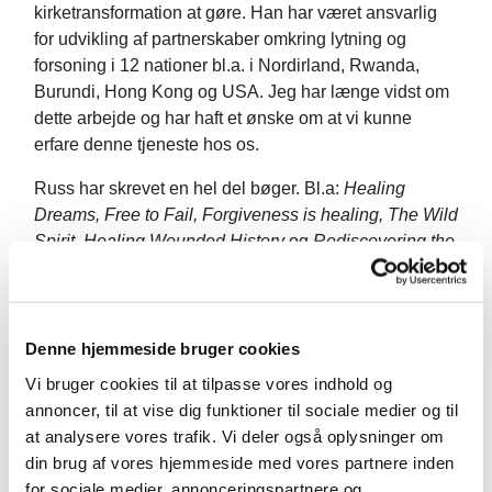
kirketransformation at gøre. Han har været ansvarlig
for udvikling af partnerskaber omkring lytning og
forsoning i 12 nationer bl.a. i Nordirland, Rwanda,
Burundi, Hong Kong og USA. Jeg har længe vidst om
dette arbejde og har haft et ønske om at vi kunne
erfare denne tjeneste hos os.
Russ har skrevet en hel del bøger. Bl.a:
Healing
Dreams, Free to Fail, Forgiveness is healing, The Wild
Spirit, Healing Wounded History
og
Rediscovering the
Ministry of Blessing.
Jeg har nogle af bøgerne, hvis
der er nogen der kunne tænke sig at låne en….Ellers
kan de nemt købes på nettet.
Denne hjemmeside bruger cookies
For 2 år siden skrev jeg og spurgte Russ om det var
Vi bruger cookies til at tilpasse vores indhold og
muligt at have dette emne på en menighedslejr, som jo
annoncer, til at vise dig funktioner til sociale medier og til
ikke er en konference, men en weekend med
at analysere vores trafik. Vi deler også oplysninger om
fællesskab og meget andet end undervisning og
din brug af vores hjemmeside med vores partnere inden
forbøn. Og jeg spurgte om han var villig til at komme
for sociale medier, annonceringspartnere og