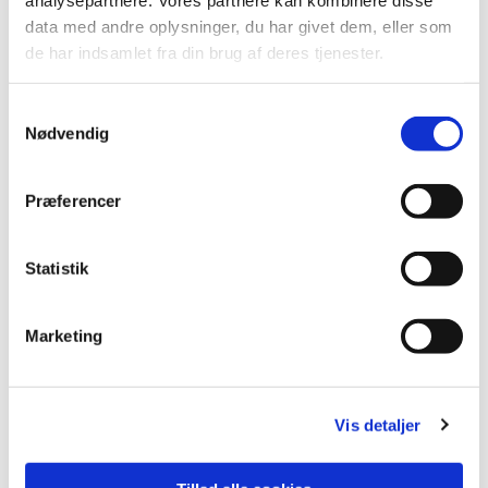
data med andre oplysninger, du har givet dem, eller som
de har indsamlet fra din brug af deres tjenester.
S
Nødvendig
a
m
t
Præferencer
y
k
k
Statistik
e
v
Marketing
a
l
g
Vis detaljer