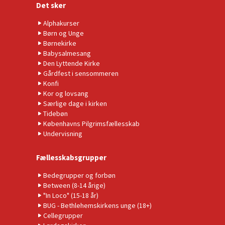
Det sker
Alphakurser
Børn og Unge
Børnekirke
Babysalmesang
Den Lyttende Kirke
Gårdfest i sensommeren
Konfi
Kor og lovsang
Særlige dage i kirken
Tidebøn
Københavns Pilgrimsfællesskab
Undervisning
Fællesskabsgrupper
Bedegrupper og forbøn
Between (8-14 årige)
"In Loco" (15-18 år)
BUG - Bethlehemskirkens unge (18+)
Cellegrupper