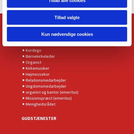
Tillad alle cookies
Tillad valgte
KONTAKT
Kun nødvendige cookies
Kirkens præster
Administrationschef
Kordegn
Børnekirkeleder
Organist
Kirkemusiker
Højmessekor
Relationsmedarbejder
Ungdomsmedarbejder
organist og kantor (emeritus)
Missionspræst (emeritus)
Menighedsrådet
GUDSTJENESTER