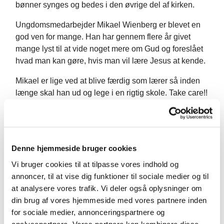
bønner synges og bedes i den øvrige del af kirken.
Ungdomsmedarbejder Mikael Wienberg er blevet en
god ven for mange. Han har gennem flere år givet
mange lyst til at vide noget mere om Gud og foreslået
hvad man kan gøre, hvis man vil lære Jesus at kende.
Mikael er lige ved at blive færdig som lærer så inden
længe skal han ud og lege i en rigtig skole. Take care!!
Du kan møde Mikael eller andre fra teen- og
ungdomsgrupperne de fleste søndage i kirken eller
også skrive til ham på .. mail eller telefon
Denne hjemmeside bruger cookies
Vi bruger cookies til at tilpasse vores indhold og
annoncer, til at vise dig funktioner til sociale medier og til
at analysere vores trafik. Vi deler også oplysninger om
din brug af vores hjemmeside med vores partnere inden
for sociale medier, annonceringspartnere og
Du vil måske også kunne lide...
analysepartnere. Vores partnere kan kombinere disse