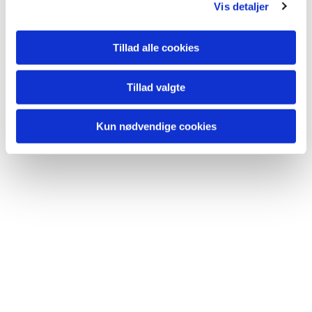
Vis detaljer
Tillad alle cookies
Du vil måske også kunne lide...
Tillad valgte
Kun nødvendige cookies