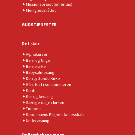
Missionspræst (emeritus)
Menighedsrådet
GUDSTJENESTER
Det sker
Alphakurser
Børn og Unge
Børnekirke
Babysalmesang
Den Lyttende Kirke
Gårdfest i sensommeren
Konfi
Kor og lovsang
Særlige dage i kirken
Tidebøn
Københavns Pilgrimsfællesskab
Undervisning
Fællesskabsgrupper