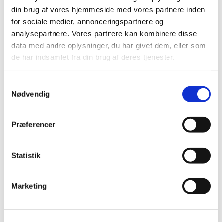
din brug af vores hjemmeside med vores partnere inden
for sociale medier, annonceringspartnere og
analysepartnere. Vores partnere kan kombinere disse
data med andre oplysninger, du har givet dem, eller som
de har indsamlet fra din brug af deres tjenester.
S
Nødvendig
a
m
t
Præferencer
y
k
k
Statistik
e
v
Marketing
a
l
g