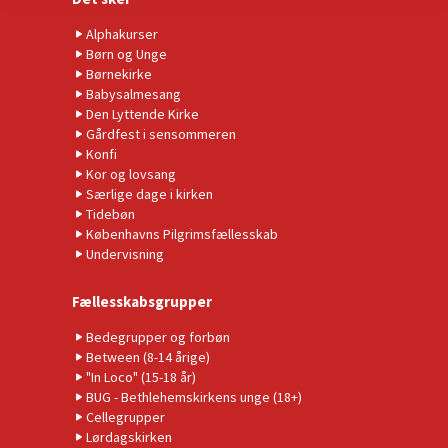
Alphakurser
Børn og Unge
Børnekirke
Babysalmesang
Den Lyttende Kirke
Gårdfest i sensommeren
Konfi
Kor og lovsang
Særlige dage i kirken
Tidebøn
Københavns Pilgrimsfællesskab
Undervisning
Fællesskabsgrupper
Bedegrupper og forbøn
Between (8-14 årige)
"In Loco" (15-18 år)
BUG - Bethlehemskirkens unge (18+)
Cellegrupper
Lørdagskirken