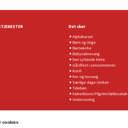
TJENESTER
Det sker
Alphakurser
Børn og Unge
Børnekirke
Babysalmesang
Den Lyttende Kirke
Gårdfest i sensommeren
Konfi
Kor og lovsang
Særlige dage i kirken
Tidebøn
Københavns Pilgrimsfællesskab
Undervisning
 cookies