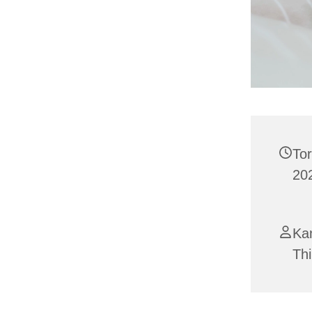
To
202
Ka
Th