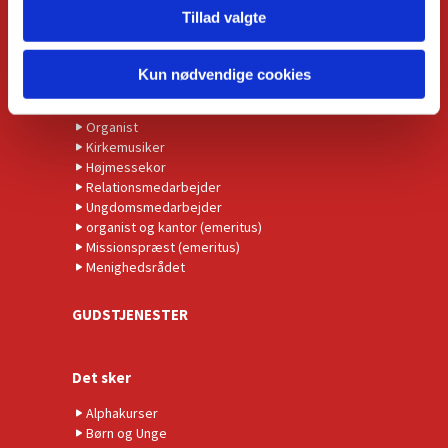
KONTAKT
Tillad valgte
Kirkens præster
Administrationschef
Kun nødvendige cookies
Kordegn
Børnekirkeleder
Organist
Kirkemusiker
Højmessekor
Relationsmedarbejder
Ungdomsmedarbejder
organist og kantor (emeritus)
Missionspræst (emeritus)
Menighedsrådet
GUDSTJENESTER
Det sker
Alphakurser
Børn og Unge