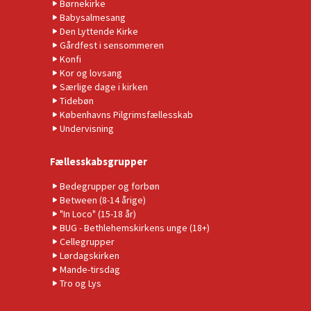
Børnekirke
Babysalmesang
Den Lyttende Kirke
Gårdfest i sensommeren
Konfi
Kor og lovsang
Særlige dage i kirken
Tidebøn
Københavns Pilgrimsfællesskab
Undervisning
Fællesskabsgrupper
Bedegrupper og forbøn
Between (8-14 årige)
"In Loco" (15-18 år)
BUG - Bethlehemskirkens unge (18+)
Cellegrupper
Lørdagskirken
Mande-tirsdag
Tro og Lys