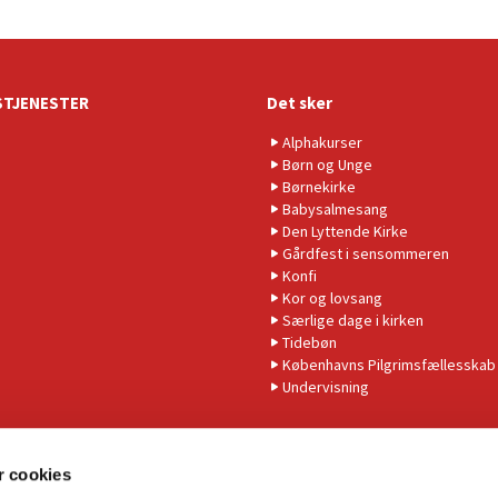
TJENESTER
Det sker
Alphakurser
Børn og Unge
Børnekirke
Babysalmesang
Den Lyttende Kirke
Gårdfest i sensommeren
Konfi
Kor og lovsang
Særlige dage i kirken
Tidebøn
Københavns Pilgrimsfællesskab
Undervisning
 cookies