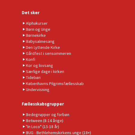
Det sker
Alphakurser
Børn og Unge
Børnekirke
Babysalmesang
Den Lyttende Kirke
Gårdfest i sensommeren
Konfi
Kor og lovsang
Særlige dage i kirken
Tidebøn
Københavns Pilgrimsfællesskab
Undervisning
Fællesskabsgrupper
Bedegrupper og forbøn
Between (8-14 årige)
"In Loco" (15-18 år)
BUG - Bethlehemskirkens unge (18+)