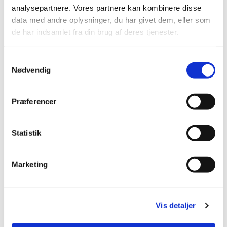
Du vil måske også kunne lide...
analysepartnere. Vores partnere kan kombinere disse
data med andre oplysninger, du har givet dem, eller som
de har indsamlet fra din brug af deres tjenester.
S
Nødvendig
a
m
t
Præferencer
y
k
k
Statistik
e
v
Marketing
a
l
g
Vis detaljer