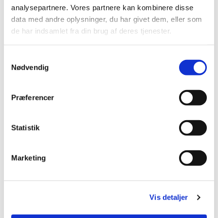
Du vil måske også kunne lide...
analysepartnere. Vores partnere kan kombinere disse
data med andre oplysninger, du har givet dem, eller som
de har indsamlet fra din brug af deres tjenester.
S
Nødvendig
a
m
t
Præferencer
y
k
k
Statistik
e
v
Marketing
a
l
g
Vis detaljer