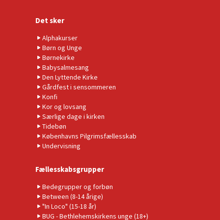
Det sker
Alphakurser
Børn og Unge
Børnekirke
Babysalmesang
Den Lyttende Kirke
Gårdfest i sensommeren
Konfi
Kor og lovsang
Særlige dage i kirken
Tidebøn
Københavns Pilgrimsfællesskab
Undervisning
Fællesskabsgrupper
Bedegrupper og forbøn
Between (8-14 årige)
"In Loco" (15-18 år)
BUG - Bethlehemskirkens unge (18+)