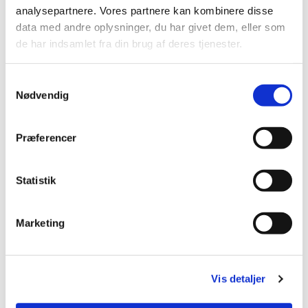
Du vil måske også kunne lide...
analysepartnere. Vores partnere kan kombinere disse
data med andre oplysninger, du har givet dem, eller som
de har indsamlet fra din brug af deres tjenester.
S
Nødvendig
a
m
t
Præferencer
y
k
k
Statistik
e
v
Marketing
a
l
g
Vis detaljer