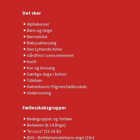
Det sker
Alphakurser
Børn og Unge
Børnekirke
Babysalmesang
Den Lyttende Kirke
Gårdfest i sensommeren
Konfi
Kor og lovsang
Særlige dage i kirken
Tidebøn
Københavns Pilgrimsfællesskab
Undervisning
Fællesskabsgrupper
Bedegrupper og forbøn
Between (8-14 årige)
"In Loco" (15-18 år)
BUG - Bethlehemskirkens unge (18+)