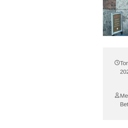
To
202
Me
Be