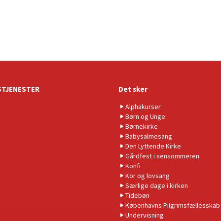
TJENESTER
Det sker
Alphakurser
Børn og Unge
Børnekirke
Babysalmesang
Den Lyttende Kirke
Gårdfest i sensommeren
Konfi
Kor og lovsang
Særlige dage i kirken
Tidebøn
Københavns Pilgrimsfællesskab
Undervisning