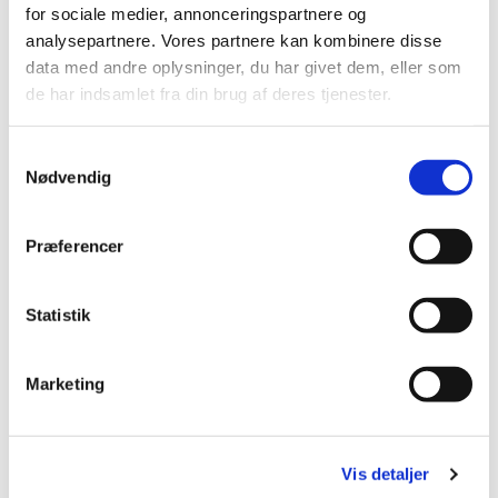
for sociale medier, annonceringspartnere og
analysepartnere. Vores partnere kan kombinere disse
Du vil måske også kunne lide...
data med andre oplysninger, du har givet dem, eller som
de har indsamlet fra din brug af deres tjenester.
S
Nødvendig
a
m
t
Præferencer
y
k
k
Statistik
e
v
Marketing
a
l
g
Vis detaljer