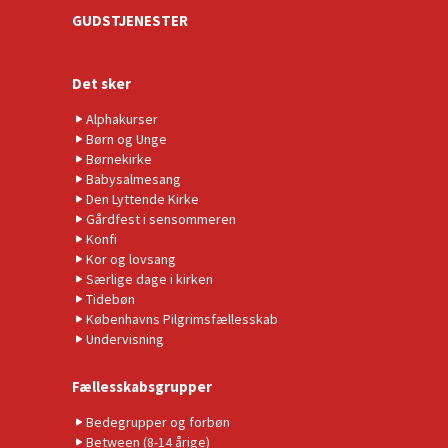
GUDSTJENESTER
Det sker
Alphakurser
Børn og Unge
Børnekirke
Babysalmesang
Den Lyttende Kirke
Gårdfest i sensommeren
Konfi
Kor og lovsang
Særlige dage i kirken
Tidebøn
Københavns Pilgrimsfællesskab
Undervisning
Fællesskabsgrupper
Bedegrupper og forbøn
Between (8-14 årige)