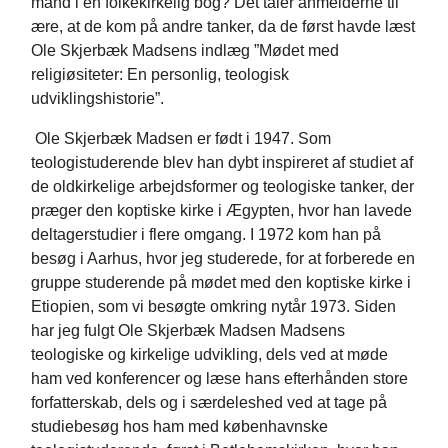
mand i en folkekirkelig bog? Det taler anmelderne til
ære, at de kom på andre tanker, da de først havde læst
Ole Skjerbæk Madsens indlæg ”Mødet med
religiøsiteter: En personlig, teologisk
udviklingshistorie”.
Ole Skjerbæk Madsen er født i 1947. Som
teologistuderende blev han dybt inspireret af studiet af
de oldkirkelige arbejdsformer og teologiske tanker, der
præger den koptiske kirke i Ægypten, hvor han lavede
deltagerstudier i flere omgang. I 1972 kom han på
besøg i Aarhus, hvor jeg studerede, for at forberede en
gruppe studerende på mødet med den koptiske kirke i
Etiopien, som vi besøgte omkring nytår 1973. Siden
har jeg fulgt Ole Skjerbæk Madsen Madsens
teologiske og kirkelige udvikling, dels ved at møde
ham ved konferencer og læse hans efterhånden store
forfatterskab, dels og i særdeleshed ved at tage på
studiebesøg hos ham med københavnske