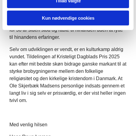
Tillad valgte
kulturelt afgørende udvikling, som der er mange
grunde til at sætte pris på. Kirken og de folkelige
religiøsitetsformer er igen kommet i kontakt og dialog –
Kun nødvendige cookies
og kulturen er kommet ud af den splittelse, hvor man
for 30 år siden stod og råbte til hinanden uden at lytte
til hinandens erfaringer.
Selv om udviklingen er vendt, er en kulturkamp aldrig
vundet. Tildelingen af Kristeligt Dagblads Pris 2025
kan efter mit bedste skøn bidrage ganske markant til at
styrke brobygningerne mellem den folkelige
religiøsitet og den kirkelige kristendom i Danmark. At
Ole Skjerbæk Madsens personlige indsats gennem et
langt liv i sig selv er prisværdig, er der vist heller ingen
tvivl om.
Med venlig hilsen