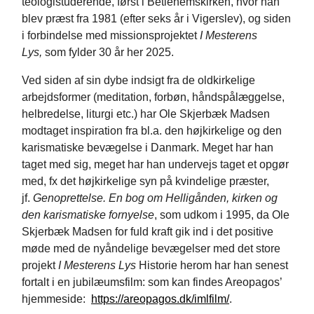
teologistuderende, først i Betlehemskirken, hvor han
blev præst fra 1981 (efter seks år i Vigerslev), og siden
i forbindelse med missionsprojektet
I Mesterens
Lys,
som fylder 30 år her 2025.
Ved siden af sin dybe indsigt fra de oldkirkelige
arbejdsformer (meditation, forbøn, håndspålæggelse,
helbredelse, liturgi etc.) har Ole Skjerbæk Madsen
modtaget inspiration fra bl.a. den højkirkelige og den
karismatiske bevægelse i Danmark. Meget har han
taget med sig, meget har han undervejs taget et opgør
med, fx det højkirkelige syn på kvindelige præster,
jf.
Genoprettelse. En bog om Helligånden, kirken og
den karismatiske fornyelse
, som udkom i 1995, da Ole
Skjerbæk Madsen for fuld kraft gik ind i det positive
møde med de nyåndelige bevægelser med det store
projekt
I Mesterens Lys
Historie herom har han senest
fortalt i en jubilæumsfilm: som kan findes Areopagos’
hjemmeside:
https://areopagos.dk/imlfilm/
.