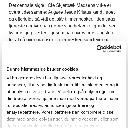
Det centrale sigte i Ole Skjerbæk Madsens virke er
overalt det samme: At gøre Jesus Kristus kendt, troet
og efterfulgt, så vidt det står til mennesker. I den sags
tjeneste opgiver han gerne sine betænkeligheder ved
kvindelige præster, ligesom han overvinder angsten
for at gå over grænser til mennesker, som lever og
ånder i en kultur og en religiøsitet, som ser ud til at
være artsfremmed i forhold til kristendommen. Det –
sammen med Ole Skjerbæk Madsens dedikerede
engagement og store teologiske kapacitet med et stort
Denne hjemmeside bruger cookies
forfatterskab på akademisk niveau – gør, at han som
Vi bruger cookies til at tilpasse vores indhold og
pionermissionær er på niveau med de klassiske
annoncer, til at vise dig funktioner til sociale medier og til
missionærer som Bartholomæus Ziegenbald (1682-
at analysere vores trafik. Vi deler også oplysninger om
1719) i Tranquebar, L.P. Larsen (1862-1940) og Anne
din brug af vores hjemmeside med vores partnere inden
Marie Petersen (1878-1951) i Sydindien og ikke
for sociale medier, annonceringspartnere og
mindst den store pioner i Østerlandsmissionen Ludvig
analysepartnere. Vores partnere kan kombinere disse
Reichelt (1877-1952).
data med andre oplysninger, du har givet dem, eller som
de har indsamlet fra din brug af deres tjenester.
Vi mangler et godt studium i, hvor langt folkekirken og