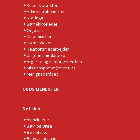
Kirkens præster
Administrationschef
Kordegn
Børnekirkeleder
Organist
Kirkemusiker
Højmessekor
Relationsmedarbejder
Ungdomsmedarbejder
organist og kantor (emeritus)
Missionspræst (emeritus)
Menighedsrådet
GUDSTJENESTER
Det sker
Alphakurser
Børn og Unge
Børnekirke
Babysalmesang