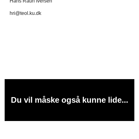
Hans Raun Iversen
hri@teol.ku.dk
Du vil måske også kunne lide...