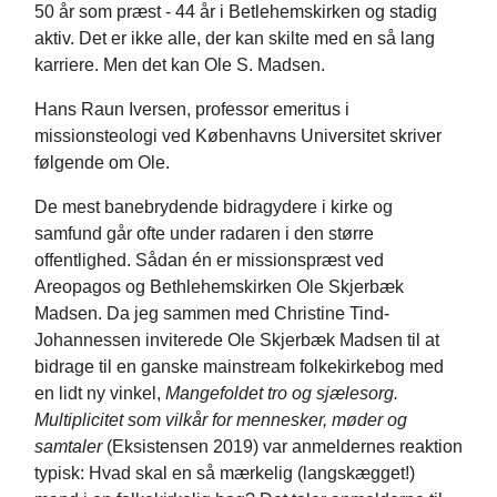
50 år som præst - 44 år i Betlehemskirken og stadig
aktiv. Det er ikke alle, der kan skilte med en så lang
karriere. Men det kan Ole S. Madsen.
Hans Raun Iversen, professor emeritus i
missionsteologi ved Københavns Universitet skriver
følgende om Ole.
De mest banebrydende bidragydere i kirke og
samfund går ofte under radaren i den større
offentlighed. Sådan én er missionspræst ved
Areopagos og Bethlehemskirken Ole Skjerbæk
Madsen. Da jeg sammen med Christine Tind-
Johannessen inviterede Ole Skjerbæk Madsen til at
bidrage til en ganske mainstream folkekirkebog med
en lidt ny vinkel,
Mangefoldet tro og sjælesorg.
Multiplicitet som vilkår for mennesker, møder og
samtaler
(Eksistensen 2019) var anmeldernes reaktion
typisk: Hvad skal en så mærkelig (langskægget!)